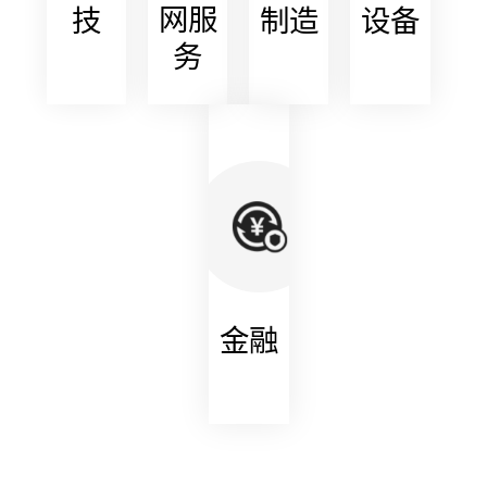
网服
技
制造
设备
累和
务
应用
经
验，
在
5G、
云原
生、
数据
金融
智
能、
物联
网、