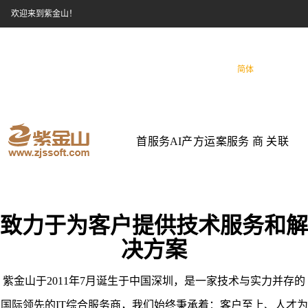
欢迎来到紫金山！
400-646-5288 0755-888 99225
咨询：
微信公众号
更多服务
疑难解答
帮助中心
下载中心
新闻
简体
繁體
English
首
服务
AI
产
方
运
案
服务
商
关
联
页
能力
品
案
营
例
项目
学
于
系
致力于为客户提供技术服务和解
决方案
院
紫金山于2011年7月诞生于中国深圳，是一家技术与实力并存的
国际领先的IT综合服务商，我们始终秉承着：客户至上、人才为