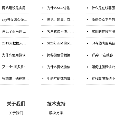
网站建设是实用重要，还是美观重要？
为什么SEO优化过程中关键词排名会骤降？
什么是在线客
app开发怎么做？app开发的流程
腾讯、阿里、京东都崛起于金融危机之中，迎接2019“寒冬”要看你够不够“独”！
微信公众平台的请求数是什么意思呢
再见了亚马逊 电商巨头败走中国市场
客户犹豫不决，这样搞定！
常用的在线客服系统都有哪些
2019大数据未来七大发展方向
SEO和SEM的区别在哪里?优势在哪里?该如何选择？
54在线客服系统申请与使用方
为什么使用微软盗版windows系统如此之久的你没有被起诉？
揭秘微信营销第三方服务骗局
群英CC在线客服系统申请与使用方法
又一个“拼多多”?成立不足四年电商平台赴美国上市
为什么要做微信商城微信营销，原来玩转如此赚钱
如何注册微信公众
张朝阳：选校草、跑马拉松、开5G峰会 搜狐最近要干这些事
生的互动死的营销：微博、微信和微淘的那些事
在线客服系统中QQ灰色状态显示怎么办
关于我们
技术支持
关于我们
解决方案