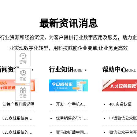
最新资讯消息
行业资源和经验沉淀，为客户提供行业数字应用及服务，助力企
业实现数字化转型，用科技赋能企业变革,让业务更高效

咨询
新闻资讯
行业知识
帮助中心
MORE
MORE
MORE

售前

售后
艾特产品升级说明
开发一个手机App需要多少钱？
400实名认证
b2c商城系统有哪些好处？b2c商城系统与c2c、o2o商城系统的区别？
优秀销售必学：客户签单后总反悔，怎么办？
申请微信公众账号需要准备哪些资料
b2c商城系统的类型和b2c商城系统的典型代表及基本功能
亚马逊折戟中国：“水土不服”还是战略失误？
微信公众平台开发问题汇