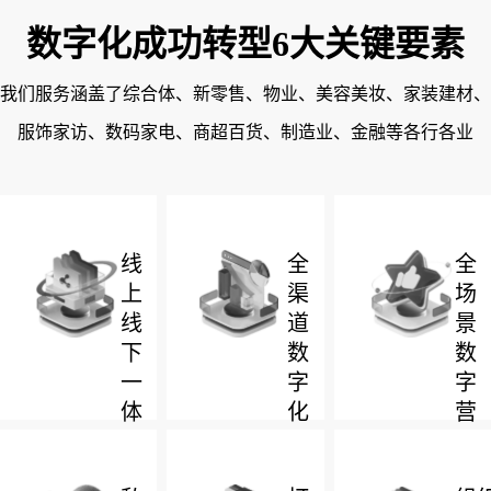
数字化成功转型6大关键要素
我们服务涵盖了综合体、新零售、物业、美容美妆、家装建材、
服饰家访、数码家电、商超百货、制造业、金融等各行各业
线
全
全
上
渠
场
线
道
景
下
数
数
一
字
字
体
化
营
化
销
品牌