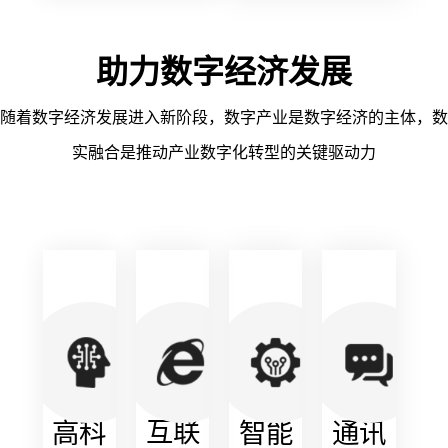
山充
分发
助力数字经济发展
挥自
随着数字经济发展进入新阶段，数字产业是数字经济的主体，数
身在
查看详情
查看详情
实融合是推动产业数字化转型的关键驱动力
新一
代信
息技
术和
数字
科技
领域
的深
互联
高科
智能
通讯
厚积