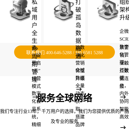
打通
数字
覆盖
私
打
组
线上
化建
公私
域
破
架
线下
设，
域，
用
孤
升
场景
用户
线上
户
岛
企微
门店
全渠
线下
全
数
SC
上
道触
全场
生
据
数字
云，
达数
景营
命
融
联系我们 400-646-5288 / 185 6581 5288
化管
一键
字化
销，
周
通
理，
开启
营销
全触
期
全域
打破
“云”
转型
点数
管
数据
壁
经营
升级
据连
理
全量
垒，
模式
接
数字
动态
内外
服务全球网络
化会
获
协同
员系
取，
智能
我们专注行业13年，千万用户的选择，我们为您提供优质的产品
统，
搭建
高效
及专业的服务
精细
品牌