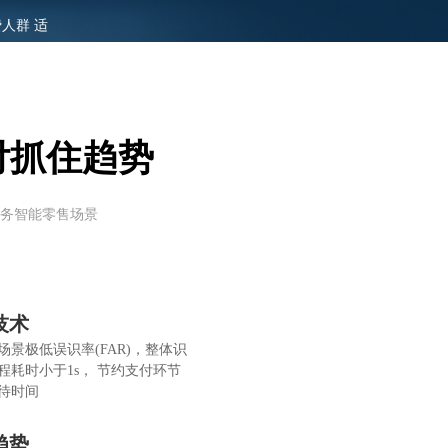
人群 适
付抓住趋势
务智能零售场景
技术
场景极低误识率(FAR)，整体识
程耗时小于1s， 节约支付环节
待时间
趋势