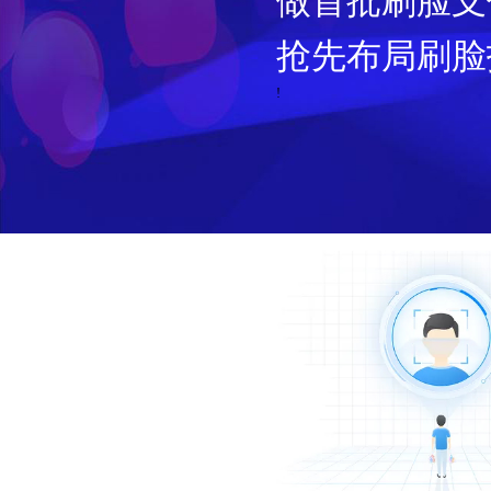
做首批刷脸支
抢先布局刷脸
!