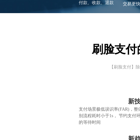
付款、收款、退款
交易更
刷脸支付
【刷脸支付】除
新
支付场景极低误识率(FAR)，整
别流程耗时小于1s， 节约支付
的等待时间
新