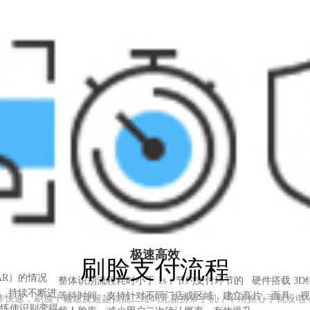
极速高效
刷脸支付流程
AR）的情况
整体识别流程耗时小于 1s，节约支付环节的
硬件搭载 3
上。持续不断进
等待时间。支持针对不同门店或区域，建立高
片、面具、视
作快速，刷脸十遍速度超越扫描二维码无需携带手机，不用担心手机没电
练使识别变得