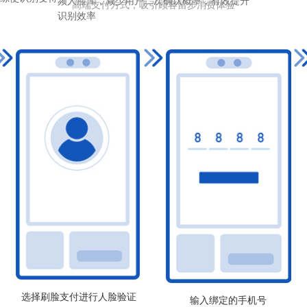
频人脸库，减少用户二次确认概率，有效提升
高端支付方式，吸引顾客留步消费体验
识别效率
选择刷脸支付进行人脸验证
输入绑定的手机号